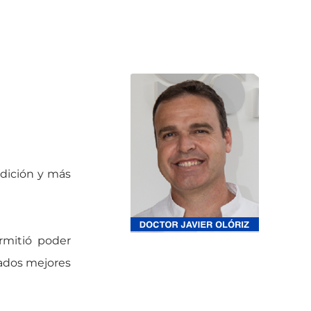
adición y más
rmitió poder
rados mejores