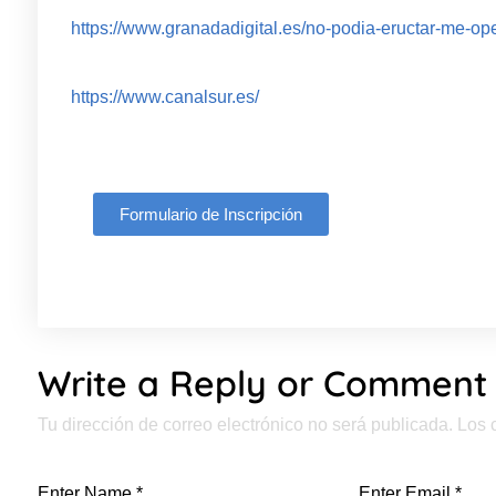
https://www.granadadigital.es/no-podia-eructar-me-op
https://www.canalsur.es/
Formulario de Inscripción
Write a Reply or Comment
Tu dirección de correo electrónico no será publicada.
Los 
Enter Name
*
Enter Email
*