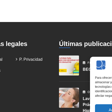
as legales
Últimas publicac
al
P. Privacidad
FEBRERO
2
, 20
BECAS NEAE
s
Para ofrecer
almacenar y/
tecnologías
identificaci
OCTUBRE
10
, 2
afectar nega
Lavados Nasale
Práctica Para L
A
Higiene Y Salu