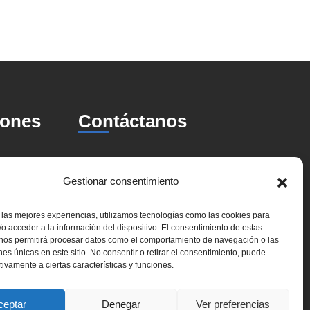
iones
Contáctanos
+34 958 280 615
26
Gestionar consentimiento
Info@oloriz.com
 las mejores experiencias, utilizamos tecnologías como las cookies para
o acceder a la información del dispositivo. El consentimiento de estas
Avenida Dr. Olóriz 2 duplicado 1º A –
 nos permitirá procesar datos como el comportamiento de navegación o las
18012 Granada Avenida de la
ones únicas en este sitio. No consentir o retirar el consentimiento, puede
025
tivamente a ciertas características y funciones.
s: Guía
Ilustración 99 Local 9 – 18016
a
Granada
ceptar
Denegar
Ver preferencias
d